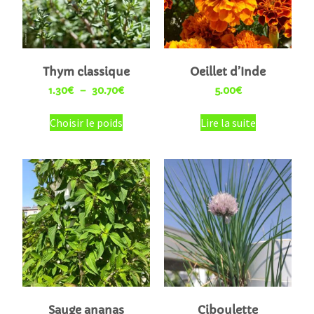
Thym classique
Oeillet d’Inde
1.30
€
–
30.70
€
5.00
€
Choisir le poids
Lire la suite
Sauge ananas
Ciboulette