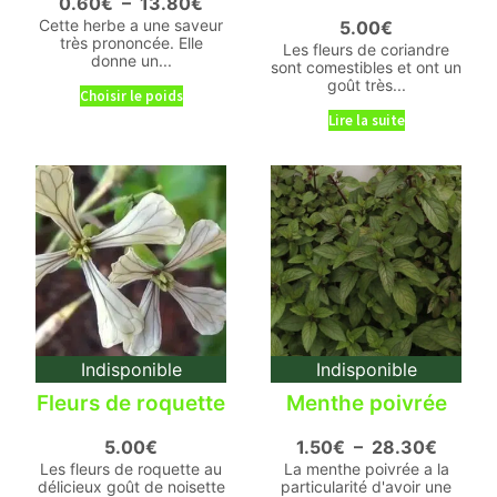
0.60
€
–
13.80
€
Cette herbe a une saveur
5.00
€
très prononcée. Elle
Les fleurs de coriandre
donne un...
sont comestibles et ont un
goût très...
Choisir le poids
Lire la suite
Indisponible
Indisponible
Fleurs de roquette
Menthe poivrée
5.00
€
1.50
€
–
28.30
€
Les fleurs de roquette au
La menthe poivrée a la
délicieux goût de noisette
particularité d'avoir une