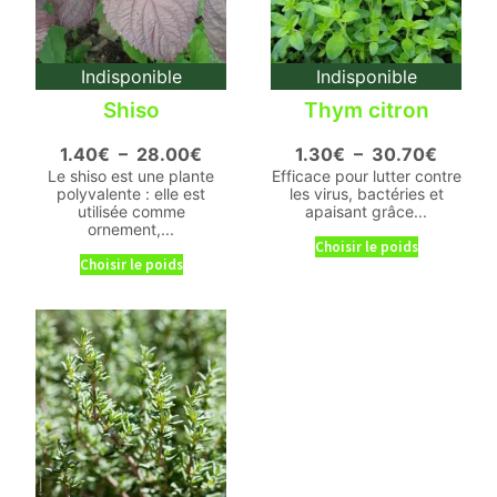
Indisponible
Indisponible
Shiso
Thym citron
1.40
€
–
28.00
€
1.30
€
–
30.70
€
Le shiso est une plante
Efficace pour lutter contre
polyvalente : elle est
les virus, bactéries et
utilisée comme
apaisant grâce...
ornement,...
Choisir le poids
Choisir le poids