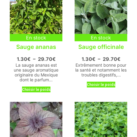
En stock
En stock
Sauge ananas
Sauge officinale
1.30
€
–
29.70
€
1.30
€
–
29.70
€
La sauge ananas est
Extrêmement bonne pour
une sauge aromatique
la santé et notamment les
originaire du Mexique
troubles digestifs,...
dont le parfum...
Choisir le poids
Choisir le poids