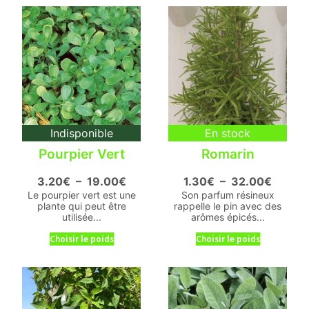
Indisponible
En stock
Pourpier Vert
Romarin
3.20
€
–
19.00
€
1.30
€
–
32.00
€
Le pourpier vert est une
Son parfum résineux
plante qui peut être
rappelle le pin avec des
utilisée...
arômes épicés...
Choisir le poids
Choisir le poids