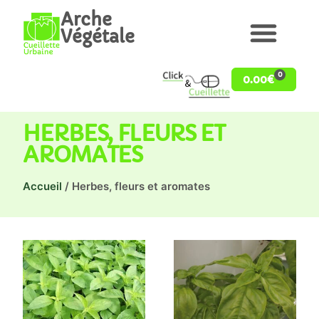
Arche
Végétale
0
0.00
€
HERBES, FLEURS ET
AROMATES
Accueil
/ Herbes, fleurs et aromates