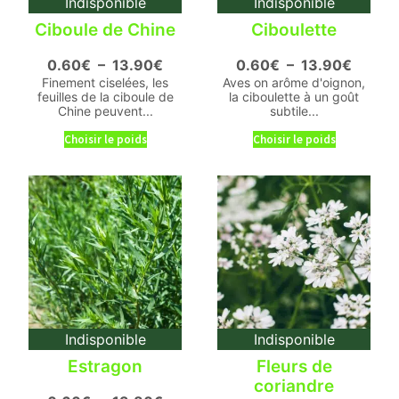
Indisponible
Indisponible
Ciboule de Chine
Ciboulette
0.60
€
–
13.90
€
0.60
€
–
13.90
€
Finement ciselées, les
Aves on arôme d'oignon,
feuilles de la ciboule de
la ciboulette à un goût
Chine peuvent...
subtile...
Choisir le poids
Choisir le poids
Indisponible
Indisponible
Estragon
Fleurs de
coriandre