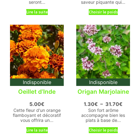
seront...
saveur piquante qui...
Lire la suite
Choisir le poids
Indisponible
Indisponible
Oeillet d’Inde
Origan Marjolaine
5.00
€
1.30
€
–
31.70
€
Cette fleur d'un orange
Son fort arôme
flamboyant et décoratif
accompagne bien les
vous offrira un...
plats à base de...
Lire la suite
Choisir le poids