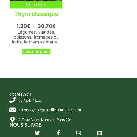
En stock
Thym classique
1.30
€
–
30.70
€
Légumes, viandes,
poissons, fromages ou
fruits, le thym se marie...
Choisir le poids
CONTACT
06.73.40.43.11
archevegetale@cueilletteurbaine.com
3-7 rue Albert Marquet, Paris 20è
NOUS SUIVRE