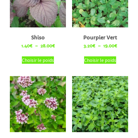
Shiso
Pourpier Vert
1.40
€
–
28.00
€
3.20
€
–
19.00
€
Choisir le poids
Choisir le poids