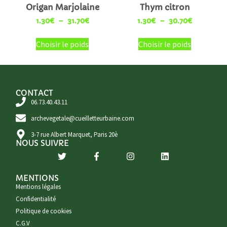
Origan Marjolaine
Thym citron
1.30
€
–
31.70
€
1.30
€
–
30.70
€
Choisir le poids
Choisir le poids
CONTACT
06.73.40.43.11
archevegetale@cueilletteurbaine.com
3-7 rue Albert Marquet, Paris 20è
NOUS SUIVRE
MENTIONS
Mentions légales
Confidentialité
Politique de cookies
C.G.V