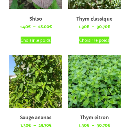
Shiso
Thym classique
1.40
€
–
28.00
€
1.30
€
–
30.70
€
Choisir le poids
Choisir le poids
Sauge ananas
Thym citron
1.30
€
–
29.70
€
1.30
€
–
30.70
€