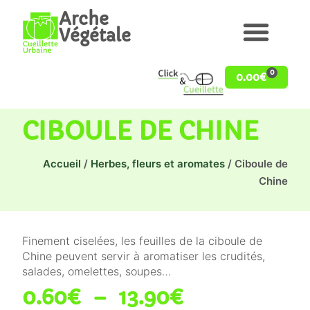
Arche
Végétale
0
0.00
€
CIBOULE DE CHINE
Accueil
/
Herbes, fleurs et aromates
/ Ciboule de
Chine
Finement ciselées, les feuilles de la ciboule de
Chine peuvent servir à aromatiser les crudités,
salades, omelettes, soupes…
0.60
€
–
13.90
€