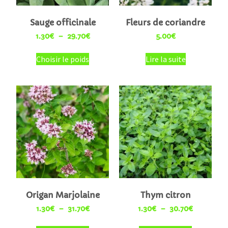
Sauge officinale
Fleurs de coriandre
1.30
€
–
29.70
€
5.00
€
Choisir le poids
Lire la suite
Origan Marjolaine
Thym citron
1.30
€
–
31.70
€
1.30
€
–
30.70
€