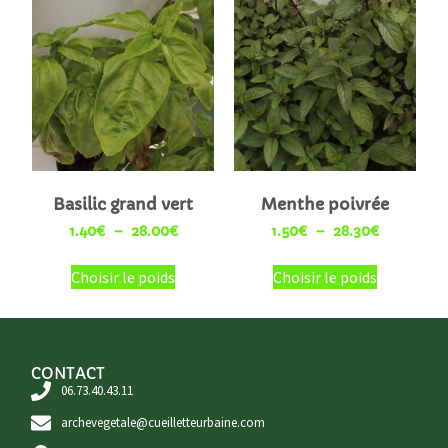
Basilic grand vert
Menthe poivrée
1.40
€
–
28.00
€
1.50
€
–
28.30
€
Choisir le poids
Choisir le poids
CONTACT
06.73.40.43.11
archevegetale@cueilletteurbaine.com