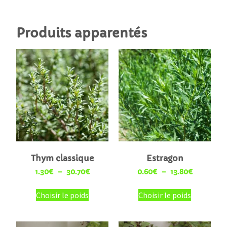
Produits apparentés
Thym classique
Estragon
1.30
€
–
30.70
€
0.60
€
–
13.80
€
Choisir le poids
Choisir le poids